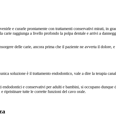
venirle e curarle prontamente con trattamenti conservativi mirati, in grad
a carie raggiunga a livello profondo la polpa dentale e arrivi a danneggi
sorgere delle carie, ancora prima che il paziente ne avverta il dolore, e
’unica soluzione è il trattamento endodontico, vale a dire la terapia can
nti endodontici e conservativi per adulti e bambini, si occupano dunque d
 e ripristinare tutte le corrette funzioni del cavo orale.
za