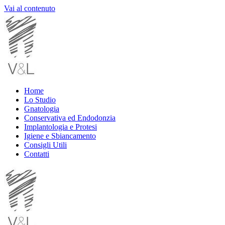
Vai al contenuto
Home
Lo Studio
Gnatologia
Conservativa ed Endodonzia
Implantologia e Protesi
Igiene e Sbiancamento
Consigli Utili
Contatti