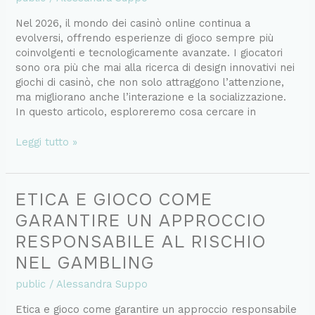
casinò
online:
Nel 2026, il mondo dei casinò online continua a
cosa
evolversi, offrendo esperienze di gioco sempre più
cercare
coinvolgenti e tecnologicamente avanzate. I giocatori
nel
sono ora più che mai alla ricerca di design innovativi nei
2026
giochi di casinò, che non solo attraggono l’attenzione,
ma migliorano anche l’interazione e la socializzazione.
In questo articolo, esploreremo cosa cercare in
Leggi tutto »
Etica
ETICA E GIOCO COME
e
GARANTIRE UN APPROCCIO
gioco
RESPONSABILE AL RISCHIO
come
garantire
NEL GAMBLING
un
public
/
Alessandra Suppo
approccio
responsabile
Etica e gioco come garantire un approccio responsabile
al