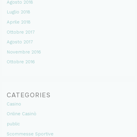
Agosto 2018
Luglio 2018
Aprile 2018
Ottobre 2017
Agosto 2017
Novembre 2016
Ottobre 2016
CATEGORIES
Casino
Online Casinò
public
Scommesse Sportive