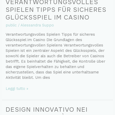
Verantwortungsvolles
VERANTWORTUNGSVOLLES
Spielen
SPIELEN TIPPS FÜR SICHERES
Tipps
GLÜCKSSPIEL IM CASINO
für
sicheres
public
/
Alessandra Suppo
Glücksspiel
im
Verantwortungsvolles Spielen Tipps für sicheres
Casino
Glücksspiel im Casino Die Grundlagen des
verantwortungsvollen Spielens Verantwortungsvolles
Spielen ist ein zentraler Aspekt des Glücksspiels, der
sowohl die Spieler als auch die Betreiber von Casinos
betrifft. Es beinhaltet die Fähigkeit, die Kontrolle über
das eigene Spielverhalten zu behalten und
sicherzustellen, dass das Spiel eine unterhaltsame
Aktivität bleibt. Um dies
Leggi tutto »
Design
DESIGN INNOVATIVO NEI
innovativo