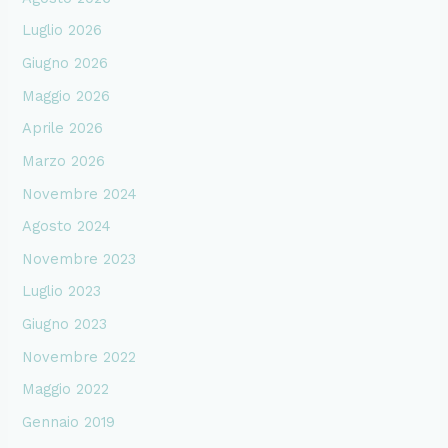
Luglio 2026
Giugno 2026
Maggio 2026
Aprile 2026
Marzo 2026
Novembre 2024
Agosto 2024
Novembre 2023
Luglio 2023
Giugno 2023
Novembre 2022
Maggio 2022
Gennaio 2019