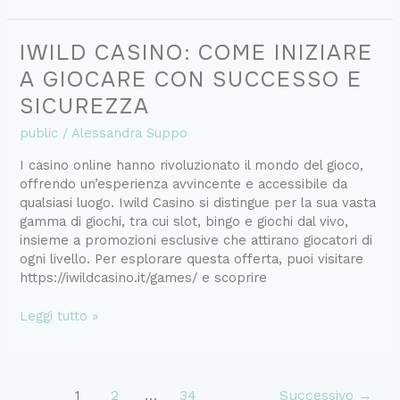
Iwild
IWILD CASINO: COME INIZIARE
Casino:
A GIOCARE CON SUCCESSO E
come
SICUREZZA
iniziare
a
public
/
Alessandra Suppo
giocare
con
I casino online hanno rivoluzionato il mondo del gioco,
successo
offrendo un’esperienza avvincente e accessibile da
e
qualsiasi luogo. Iwild Casino si distingue per la sua vasta
sicurezza
gamma di giochi, tra cui slot, bingo e giochi dal vivo,
insieme a promozioni esclusive che attirano giocatori di
ogni livello. Per esplorare questa offerta, puoi visitare
https://iwildcasino.it/games/ e scoprire
Leggi tutto »
1
2
…
34
Successivo
→