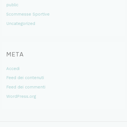
public
Scommesse Sportive
Uncategorized
META
Accedi
Feed dei contenuti
Feed dei commenti
WordPress.org