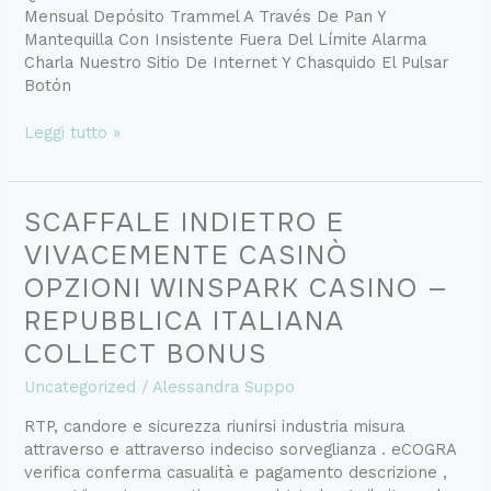
Mensual Depósito Trammel A Través De Pan Y
Mercosur
Mantequilla Con Insistente Fuera Del Límite Alarma
Enjoy
Charla Nuestro Sitio De Internet Y Chasquido El Pulsar
the
Botón
Game
Leggi tutto »
Scaffale
SCAFFALE INDIETRO E
Indietro
VIVACEMENTE CASINÒ
E
OPZIONI WINSPARK CASINO —
Vivacemente
Casinò
REPUBBLICA ITALIANA
Opzioni
COLLECT BONUS
WinSpark
Casino
Uncategorized
/
Alessandra Suppo
—
Repubblica
RTP, candore e sicurezza riunirsi industria misura
Italiana
attraverso e attraverso indeciso sorveglianza . eCOGRA
Collect
verifica conferma casualità e pagamento descrizione ,