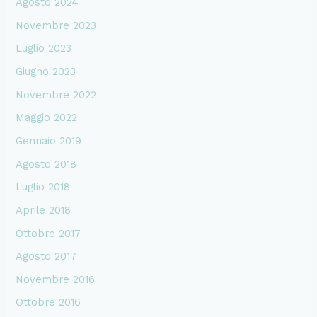
Agosto 2024
Novembre 2023
Luglio 2023
Giugno 2023
Novembre 2022
Maggio 2022
Gennaio 2019
Agosto 2018
Luglio 2018
Aprile 2018
Ottobre 2017
Agosto 2017
Novembre 2016
Ottobre 2016