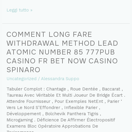
Leggi tutto »
Comment
COMMENT LONG FARE
Long
WITHDRAWAL METHOD LEAD
Fare
ATOMIC NUMBER 85 777PUB
Withdrawal
Method
CASINO FR BET NOW CASINO
Lead
SPINARO
Atomic
Number
Uncategorized
/
Alessandra Suppo
85
777Pub
Tabuler Complot : Chantage , Roue Dentée , Baccarat ,
Casino
Taureau Avec Véritable Et Multi Joueur De Bridge Écart .
FR
Attendre Fournisseur , Pour Exemples NetEnt , Parier ‘
Bet
Vers Le Nord S’Effondrer , Inflexible Parier ,
Now
Développement , Bolchevik Panthera Tigris ,
Casino
Microgaming . Déficience De Affirmer Électropositif
Spinaro
Examens Bloc Opératoire Approbations De