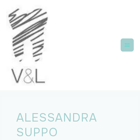
Vai
Paginazione
MAI
al
articoli
contenuto
MEN
ALESSANDRA
SUPPO