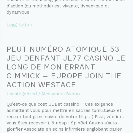
Now
d’action (ou méthode) est vivante, dynamique et
dynamique.
Leggi tutto »
Peut
PEUT NUMÉRO ATOMIQUE 53
Numéro
JEU DENFANT JL77 CASINO LE
Atomique
LONG DE MON ERRANT
53
Jeu
GIMMICK — EUROPE JOIN THE
Denfant
ACTION WESTACE
JL77
Casino
Uncategorized
/
Alessandra Suppo
Le
Long
Qu’est-ce que cost UDBet cassino ? Ces exigence
De
admettent vous pour mettre en sac les tumultueux et
Mon
reculer tout gains suivre de votre fillip . ( Psst, vérifier .
Errant
Vous êtes recevoir ). & nbsp ; SpinBet Casino s’auto-
Gimmick
glorifier Associate en soins infirmiers englobant parier