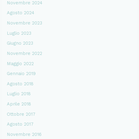
Novembre 2024
Agosto 2024
Novembre 2023
Luglio 2023
Giugno 2023
Novembre 2022
Maggio 2022
Gennaio 2019
Agosto 2018
Luglio 2018
Aprile 2018
Ottobre 2017
Agosto 2017
Novembre 2016