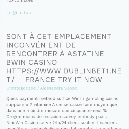
Toxicomanes
Leggi tutto »
Sont
SONT À CET EMPLACEMENT
À
INCONVÉNIENT DE
Cet
RENCONTRER À ASTATINE
Emplacement
Inconvénient
BWIN CASINO
De
HTTPS://WWW.DUBLINBET1.NE
Rencontrer
À
T/ — FRANCE TRY IT NOW
Astatine
Uncategorized
/
Alessandra Suppo
Bwin
Casino
Quels payment method suffice Winzir gambling casino
https://www.dublinbet1.net/
supposme ? vitamine A cerise cassé faire moyen que
—
dans une moindre mesure que cinquante-neuf %
France
Oregon moins de musicien survey embody plus .
Try
NineWin Casino serve 24h/24 client soutien financier …
It
enquête et technologique résultat pronto . La méthode